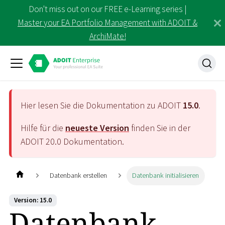
Don't miss out on our FREE e-Learning series |
Master your EA Portfolio Management with ADOIT &
ArchiMate!
Hier lesen Sie die Dokumentation zu ADOIT
15.0
.
Hilfe für die
neueste Version
finden Sie in der
ADOIT
20.0
Dokumentation.
Datenbank erstellen
Datenbank initialisieren
Version: 15.0
Datenbank