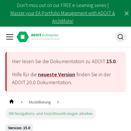
Don't miss out on our FREE e-Learning series |
Master your EA Portfolio Management with ADOIT &
ArchiMate!
Hier lesen Sie die Dokumentation zu ADOIT
15.0
.
Hilfe für die
neueste Version
finden Sie in der
ADOIT
20.0
Dokumentation.
Modellierung
Mit Navigations- und Ansichtswerkzeugen arbeiten
Version: 15.0