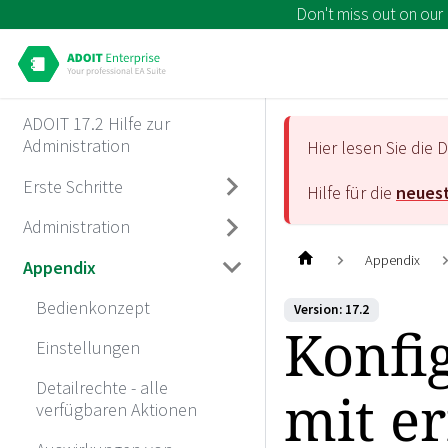
Don't miss out on our
ADOIT 17.2 Hilfe zur
Administration
Hier lesen Sie di
Erste Schritte
Hilfe für die
neuest
Administration
Appendix
Appendix
Bedienkonzept
Version: 17.2
Konfi
Einstellungen
Detailrechte - alle
mit e
verfügbaren Aktionen