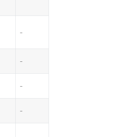
–
–
–
–