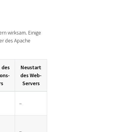
rn wirksam. Einige
er des Apache
 des
Neustart
ions-
des Web-
rs
Servers
–
–