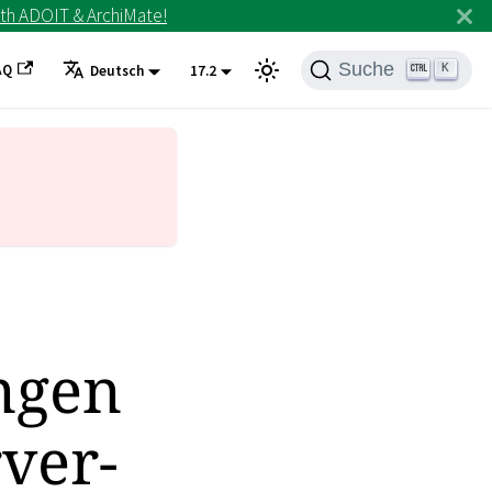
th ADOIT & ArchiMate!
Suche
AQ
K
Deutsch
17.2
ngen
ver-