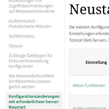
Auswirkungen von
Neust
Zugriffsbeschränkungen
auf Metamodellelemente
Auditprotokoll -
Protokollierte Aktionen
Die meisten Konfigura
Einstellungen erford
Notfallmodus
Tomcat Web-Servers. D
Glossar
Zulässige Dateitypen für
Dokumentverwaltung
Einstellung
konfigurieren
Wie Metamodellkonflikte
bei Bibliotheksupdates
Aktive Funktionen
gelöst werden
Konfigurationsänderungen
mit erforderlichem Server-
Neustart
Änderungshistorie