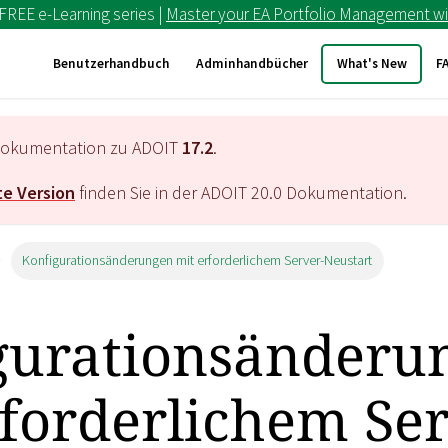
 FREE e-Learning series |
Master your EA Portfolio Management wi
Benutzerhandbuch
Adminhandbücher
What's New
F
e Dokumentation zu ADOIT
17.2
.
e Version
finden Sie in der ADOIT
20.0
Dokumentation.
Konfigurationsänderungen mit erforderlichem Server-Neustart
gurationsänderu
rforderlichem Ser