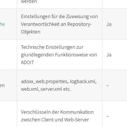
werden
Einstellungen für die Zuweisung von
che
Verantwortlichkeit an Repository-
Ja
Objekten
Technische Einstellungen zur
grundlegenden Funktionsweise von
Ja
ADOIT
adoxx_web.properties, logback.xml,
en
–
web.xml, server.xml etc.
Verschlüsseln der Kommunikation
–
zwischen Client und Web-Server