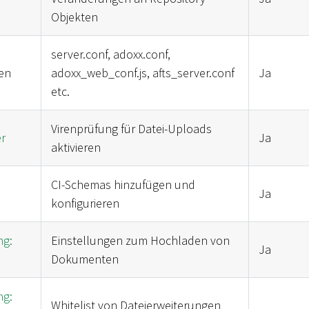
Objekten
:
server.conf, adoxx.conf,
en
adoxx_web_conf.js, afts_server.conf
Ja
etc.
Virenprüfung für Datei-Uploads
r
Ja
aktivieren
CI-Schemas hinzufügen und
Ja
konfigurieren
g:
Einstellungen zum Hochladen von
Ja
n
Dokumenten
g:
Whitelist von Dateierweiterungen