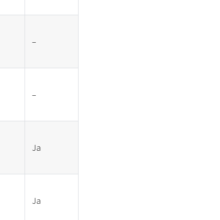
–
–
Ja
Ja