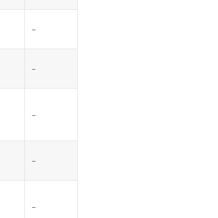
–
–
–
–
–