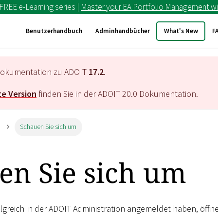
 FREE e-Learning series |
Master your EA Portfolio Management wi
Benutzerhandbuch
Adminhandbücher
What's New
F
e Dokumentation zu ADOIT
17.2
.
e Version
finden Sie in der ADOIT
20.0
Dokumentation.
Schauen Sie sich um
en Sie sich um
greich in der ADOIT Administration angemeldet haben, öffnet 