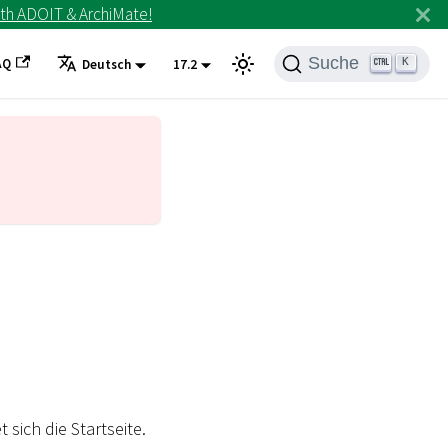
th ADOIT & ArchiMate!
Suche
AQ
K
Deutsch
17.2
sich die Startseite.