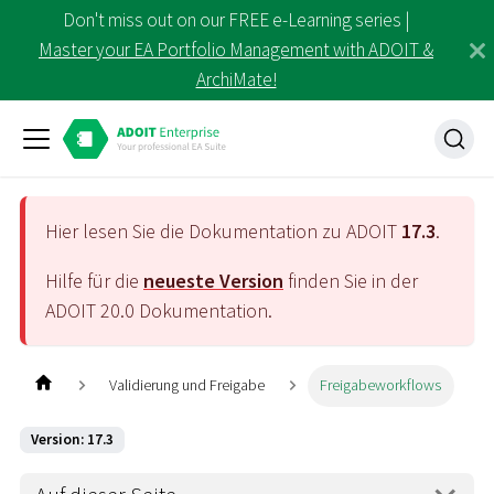
Don't miss out on our FREE e-Learning series |
Master your EA Portfolio Management with ADOIT &
ArchiMate!
Hier lesen Sie die Dokumentation zu ADOIT
17.3
.
Hilfe für die
neueste Version
finden Sie in der
ADOIT
20.0
Dokumentation.
Validierung und Freigabe
Freigabeworkflows
Version: 17.3