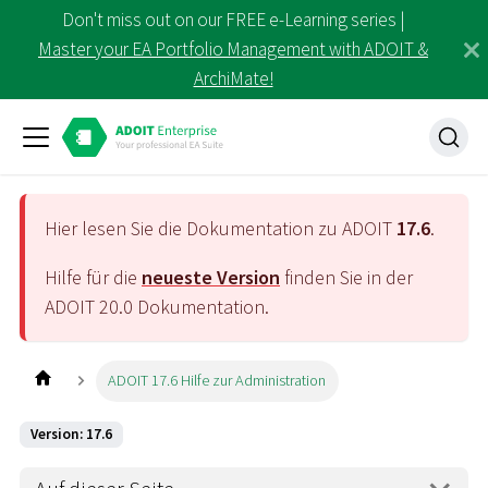
Don't miss out on our FREE e-Learning series |
Master your EA Portfolio Management with ADOIT &
ArchiMate!
Hier lesen Sie die Dokumentation zu ADOIT
17.6
.
Hilfe für die
neueste Version
finden Sie in der
ADOIT
20.0
Dokumentation.
ADOIT 17.6 Hilfe zur Administration
Version: 17.6