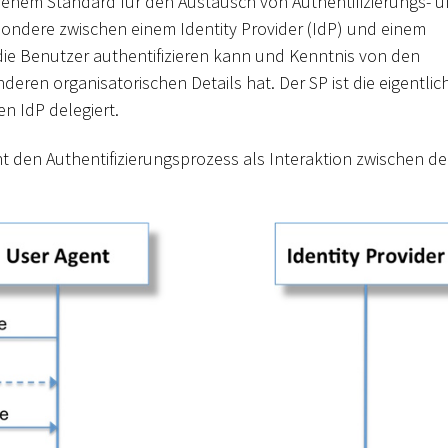
ffenem Standard für den Austausch von Authentifizierungs- 
sondere zwischen einem Identity Provider (IdP) und einem
z, die Benutzer authentifizieren kann und Kenntnis von den
ren organisatorischen Details hat. Der SP ist die eigentlic
en IdP delegiert.
t den Authentifizierungsprozess als Interaktion zwischen d