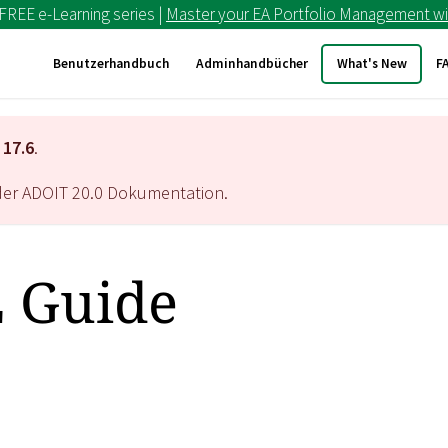
 FREE e-Learning series |
Master your EA Portfolio Management wi
Benutzerhandbuch
Adminhandbücher
What's New
F
T
17.6
.
 der ADOIT
20.0
Dokumentation.
 Guide