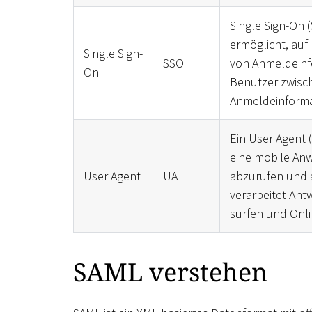
Single Sign-On 
ermöglicht, auf
Single Sign-
SSO
von Anmeldeinfo
On
Benutzer zwisc
Anmeldeinforma
Ein User Agent 
eine mobile Anw
User Agent
UA
abzurufen und 
verarbeitet Ant
surfen und Onli
SAML verstehen