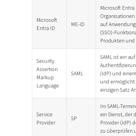
Microsoft Entra 
Organisationen 
Microsoft
ME-ID
auf Anwendungen
Entra ID
(SSO)-Funktional
Produkten und 
SAML ist ein a
Security
Authentifizieru
Assertion
SAML
(IdP) und einem 
Markup
und ermöglicht
Language
einzigen Satz A
Im SAML-Termino
Service
ein Dienst, der 
SP
Provider
Provider (IdP) d
zu überprüfen u