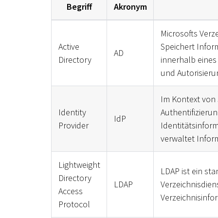
Begriff
Akronym
Microsofts Ver
Active
Speichert Info
AD
Directory
innerhalb eines
und Autorisieru
Im Kontext von S
Identity
Authentifizieru
IdP
Provider
Identitätsinform
verwaltet Infor
Lightweight
LDAP ist ein st
Directory
LDAP
Verzeichnisdiens
Access
Verzeichnisinfo
Protocol