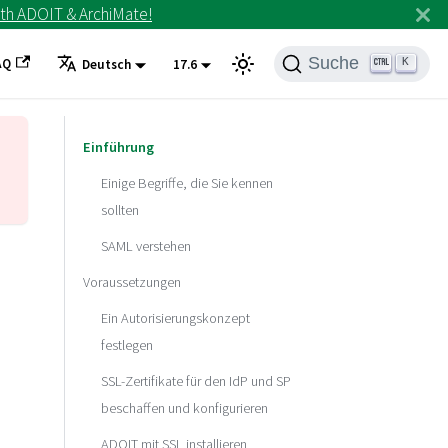
th ADOIT & ArchiMate!
Suche
AQ
K
Deutsch
17.6
Einführung
Einige Begriffe, die Sie kennen
sollten
SAML verstehen
Voraussetzungen
Ein Autorisierungskonzept
festlegen
SSL-Zertifikate für den IdP und SP
beschaffen und konfigurieren
ADOIT mit SSL installieren