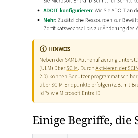
Sie Microsoft Entra ID Schritt für Schritt k
ADOIT konfigurieren
: Wie Sie ADOIT an 
Mehr
: Zusätzliche Ressourcen zur Bewäl
Zertifikatswechsel bis zur Änderung de
HINWEIS
Neben der SAML-Authentifizierung unterstü
(ULM) über
SCIM
. Durch
Aktivieren der SCI
2.0) können Benutzer programmatisch bere
über SCIM-Endpunkte erfolgen (z.B. mit
Br
IdPs wie Microsoft Entra ID.
Einige Begriffe, die