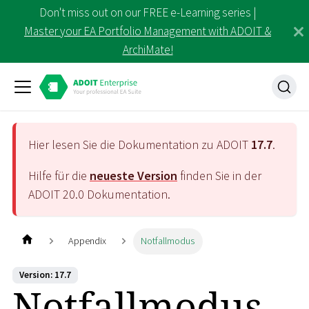
Don't miss out on our FREE e-Learning series |
Master your EA Portfolio Management with ADOIT &
ArchiMate!
Hier lesen Sie die Dokumentation zu ADOIT
17.7
.
Hilfe für die
neueste Version
finden Sie in der
ADOIT
20.0
Dokumentation.
Appendix
Notfallmodus
Version: 17.7
Notfallmodus