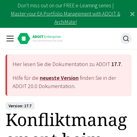
Don't miss out on our FREE e-Learning series |
Master your EA Portfolio Management with ADOIT &
ArchiMate!
Hier lesen Sie die Dokumentation zu ADOIT
17.7
.
Hilfe für die
neueste Version
finden Sie in der
ADOIT
20.0
Dokumentation.
Version: 17.7
Konfliktmanag