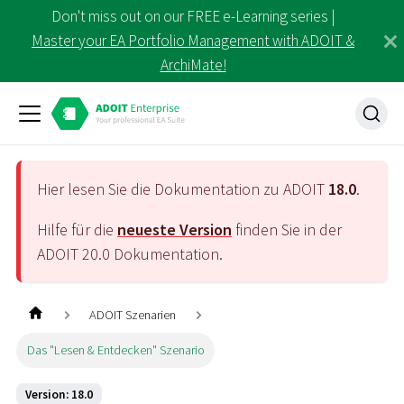
Don't miss out on our FREE e-Learning series |
Master your EA Portfolio Management with ADOIT &
ArchiMate!
Hier lesen Sie die Dokumentation zu ADOIT
18.0
.
Hilfe für die
neueste Version
finden Sie in der
ADOIT
20.0
Dokumentation.
ADOIT Szenarien
Das "Lesen & Entdecken" Szenario
Version: 18.0