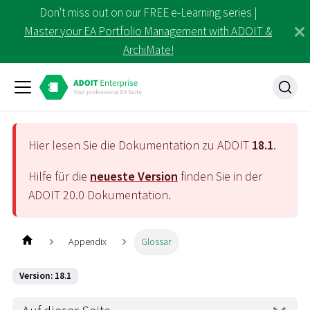
Don't miss out on our FREE e-Learning series |
Master your EA Portfolio Management with ADOIT &
ArchiMate!
Hier lesen Sie die Dokumentation zu ADOIT
18.1
.
Hilfe für die
neueste Version
finden Sie in der
ADOIT
20.0
Dokumentation.
Appendix
Glossar
Version: 18.1