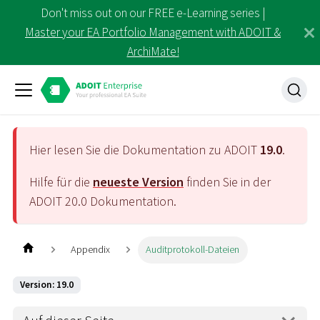
Don't miss out on our FREE e-Learning series |
Master your EA Portfolio Management with ADOIT &
ArchiMate!
Hier lesen Sie die Dokumentation zu ADOIT
19.0
.
Hilfe für die
neueste Version
finden Sie in der
ADOIT
20.0
Dokumentation.
Appendix
Auditprotokoll-Dateien
Version: 19.0