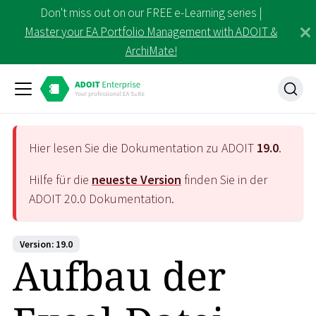
Don't miss out on our FREE e-Learning series |
Master your EA Portfolio Management with ADOIT &
ArchiMate!
Hier lesen Sie die Dokumentation zu ADOIT
19.0
.
Hilfe für die
neueste Version
finden Sie in der
ADOIT
20.0
Dokumentation.
Version: 19.0
Aufbau der