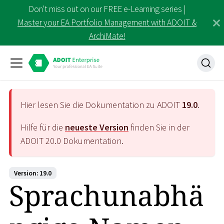
Don't miss out on our FREE e-Learning series |
Master your EA Portfolio Management with ADOIT &
ArchiMate!
Hier lesen Sie die Dokumentation zu ADOIT
19.0
.
Hilfe für die
neueste Version
finden Sie in der
ADOIT
20.0
Dokumentation.
Version: 19.0
Sprachunabhä