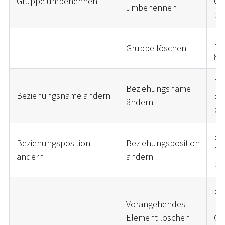
Gruppe umbenennen
Gr
umbenennen
ble
Di
Gruppe löschen
ge
Be
Beziehungsname
Beziehungsname ändern
Be
ändern
ble
Be
Beziehungsposition
Beziehungsposition
Be
ändern
ändern
ble
Be
Vorangehendes
let
Element löschen
Co