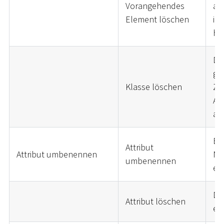
Vorangehendes
an 
Element löschen
im
hi
Die
ge
Klasse löschen
Zu
Att
au
Be
Attribut
Attribut umbenennen
Na
umbenennen
er
Das
Attribut löschen
er