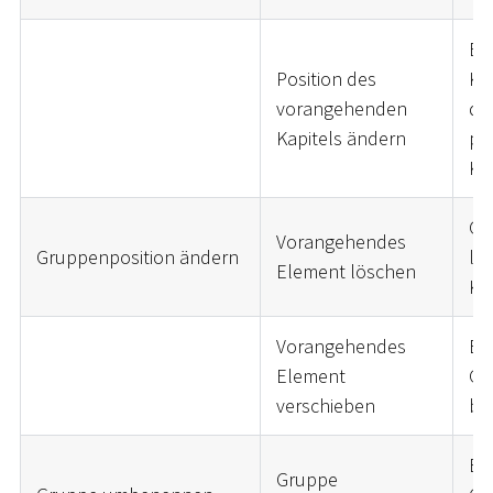
Be
Position des
Kap
vorangehenden
da
Kapitels ändern
pos
Ka
Gr
Vorangehendes
Gruppenposition ändern
let
Element löschen
Ka
Vorangehendes
Be
Element
Gr
verschieben
ble
Be
Gruppe