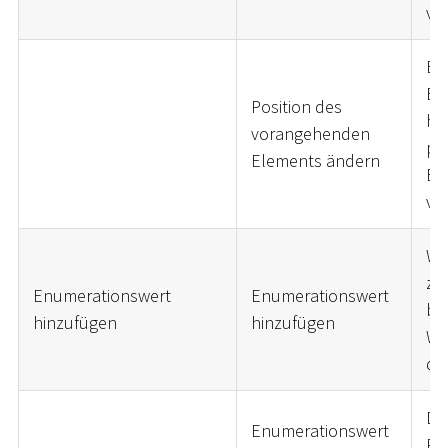
ve
Be
Be
Position des
hin
vorangehenden
pos
Elements ändern
Be
ve
We
zu
Enumerationswert
Enumerationswert
be
hinzufügen
hinzufügen
We
de
Di
Enumerationswert
Pr