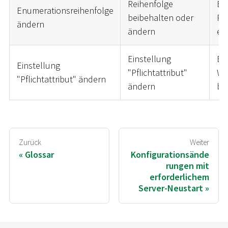
Reihenfolge
Be
Enumerationsreihenfolge
beibehalten oder
Re
ändern
ändern
er
Einstellung
Be
Einstellung
"Pflichtattribut"
We
"Pflichtattribut" ändern
ändern
ble
Zurück
Weiter
Glossar
Konfigurationsände
rungen mit
erforderlichem
Server-Neustart