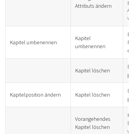
pos
Attributs ändern
Att
ve
Be
Kapitel
Kapitel umbenennen
Na
umbenennen
er
Das
Kapitel löschen
ge
Das
Kapitelposition ändern
Kapitel löschen
ge
Kap
Vorangehendes
let
Kapitel löschen
ve