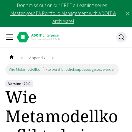
Don't miss out on our FREE e-Learning series |
Master your EA Portfolio Management with ADOIT &
ArchiMate!
Appendix
Wie Metamodellkonflikte bei Bibliotheksupdates gelöst werden
Version: 20.0
Wie
Metamodellko