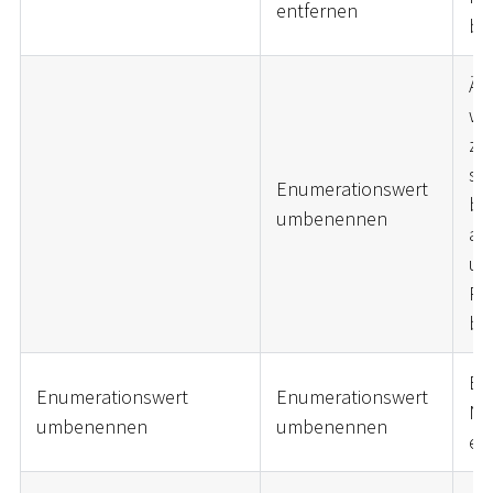
entfernen
bl
Än
we
zu
so
Enumerationswert
be
umbenennen
al
um
Pr
bl
Be
Enumerationswert
Enumerationswert
Na
umbenennen
umbenennen
er