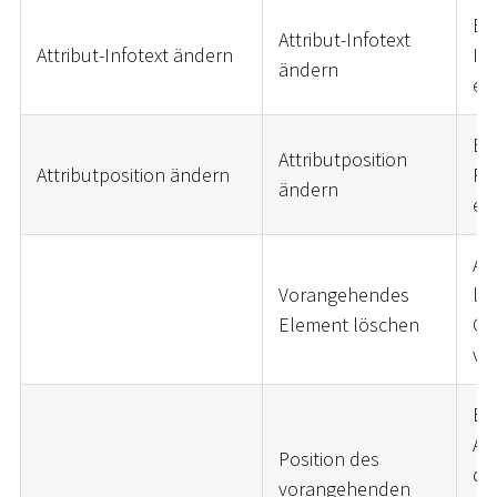
Be
Attribut-Infotext
Attribut-Infotext ändern
Inf
ändern
er
Be
Attributposition
Attributposition ändern
Pos
ändern
er
Att
Vorangehendes
let
Element löschen
Co
ve
Be
Att
Position des
da
vorangehenden