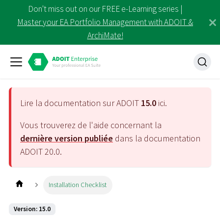
Don't miss out on our FREE e-Learning series |
Master your EA Portfolio Management with ADOIT &
ArchiMate!
Lire la documentation sur ADOIT
15.0
ici.
Vous trouverez de l'aide concernant la
dernière version publiée
dans la documentation
ADOIT
20.0
.
Installation Checklist
Version: 15.0