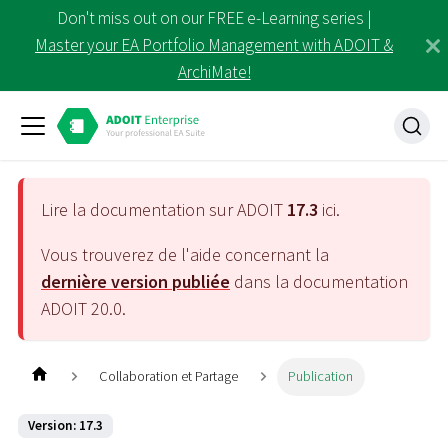
Don't miss out on our FREE e-Learning series |
Master your EA Portfolio Management with ADOIT &
ArchiMate!
Lire la documentation sur ADOIT
17.3
ici.
Vous trouverez de l'aide concernant la
dernière version publiée
dans la documentation
ADOIT
20.0
.
Collaboration et Partage
Publication
Version: 17.3