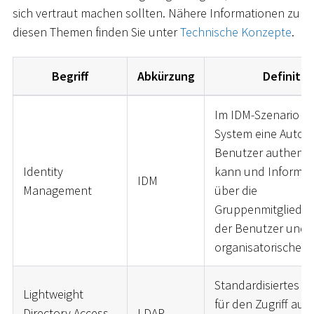
sich vertraut machen sollten. Nähere Informationen zu
diesen Themen finden Sie unter
Technische Konzepte
.
Begriff
Abkürzung
Definitio
Im IDM-Szenario ist
System eine Autorit
Benutzer authentif
Identity
kann und Informat
IDM
Management
über die
Gruppenmitgliedsc
der Benutzer und 
organisatorische De
Standardisiertes P
Lightweight
für den Zugriff auf
Directory Access
LDAP