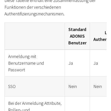
Diese Tabelle enthält eine Zusammenfassung der
Funktionen der verschiedenen
Authentifizierungsmechanismen.
Standard
LD
ADONIS
Authenti
Benutzer
Anmeldung mit
Benutzername und
Ja
Ja
Passwort
SSO
Nein
Nein
Bei der Anmeldung Attribute,
Rollen- und