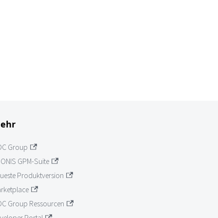
ehr
OC Group
ONIS GPM-Suite
ueste Produktversion
rketplace
C Group Ressourcen
veloper Portal