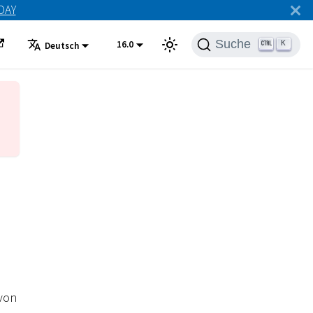
ODAY
Suche
16.0
K
Deutsch
 von