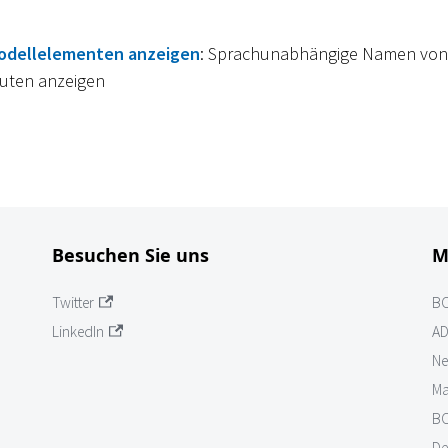
odellelementen anzeigen
: Sprachunabhängige Namen von
buten anzeigen
Besuchen Sie uns
M
Twitter
B
LinkedIn
AD
Ne
Ma
BO
De