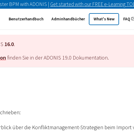
ster BPM with ADONIS |
Get started with our FREE e-Learning T
Benutzerhandbuch
Adminhandbücher
What's New
FAQ
IS
16.0
.
ion
finden Sie in der ADONIS
19.0
Dokumentation.
chrieben:
rblick über die Konfliktmanagement-Strategien beim Import