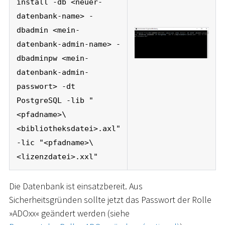
install -db <neuer-
datenbank-name> -
dbadmin <mein-
datenbank-admin-name> -
dbadminpw <mein-
datenbank-admin-
passwort> -dt
PostgreSQL -lib "
<pfadname>\
<bibliotheksdatei>.axl"
-lic "<pfadname>\
<lizenzdatei>.xxl"
Die Datenbank ist einsatzbereit. Aus
Sicherheitsgründen sollte jetzt das Passwort der Rolle
»ADOxx« geändert werden (siehe