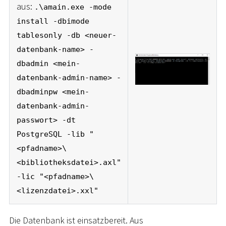
aus:
.\amain.exe -mode
install -dbimode
tablesonly -db <neuer-
datenbank-name> -
dbadmin <mein-
datenbank-admin-name> -
dbadminpw <mein-
datenbank-admin-
passwort> -dt
PostgreSQL -lib "
<pfadname>\
<bibliotheksdatei>.axl"
-lic "<pfadname>\
<lizenzdatei>.xxl"
Die Datenbank ist einsatzbereit. Aus