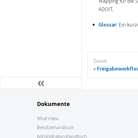
Mapping für die 
ADOIT.
Glossar
: Ein kur
Zurück
Freigabeworkflo
Dokumente
What's New
Benutzerhandbuch
Administrationshandbuch