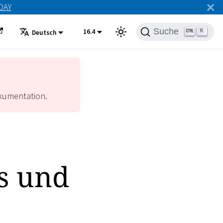
ODAY
Suche
16.4
K
Deutsch
umentation.
os und