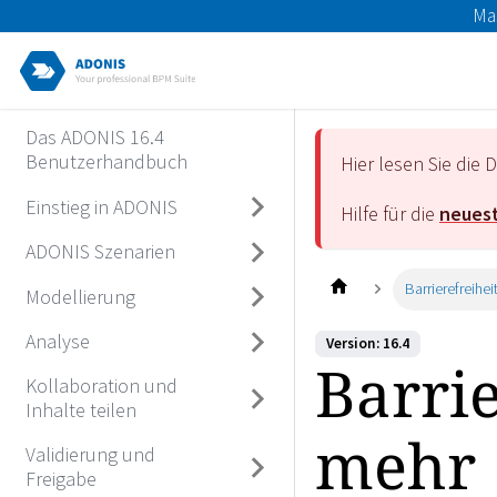
Ma
Das ADONIS 16.4
Benutzerhandbuch
Hier lesen Sie di
Einstieg in ADONIS
Hilfe für die
neuest
ADONIS Szenarien
Barrierefreihe
Modellierung
Analyse
Version: 16.4
Barrie
Kollaboration und
Inhalte teilen
mehr
Validierung und
Freigabe