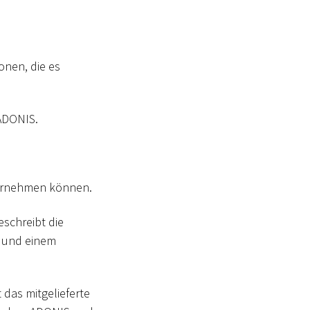
onen, die es
 ADONIS.
vornehmen können.
eschreibt die
und einem
t das mitgelieferte