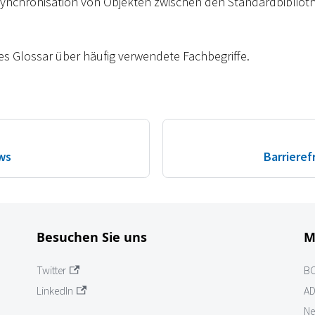
Synchronisation von Objekten zwischen den Standardbiblio
zes Glossar über häufig verwendete Fachbegriffe.
ws
Barrieref
Besuchen Sie uns
M
Twitter
B
LinkedIn
AD
Ne