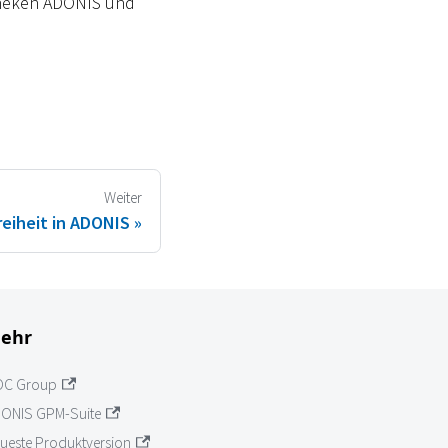
theken ADONIS und
Weiter
reiheit in ADONIS
ehr
OC Group
ONIS GPM-Suite
ueste Produktversion