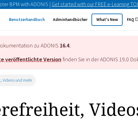
ster BPM with ADONIS |
Get started with our FREE e-Learning T
Benutzerhandbuch
Adminhandbücher
What's New
FAQ
e Dokumentation zu ADONIS
16.4
.
e veröffentlichte Version
finden Sie in der ADONIS
19.0
Dok
it, Videos und mehr
refreiheit, Vide