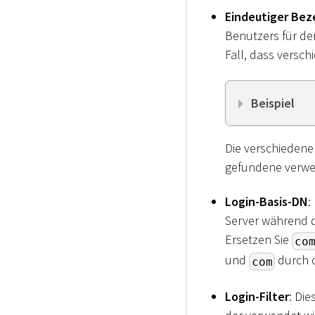
Eindeutiger Bez
Benutzers für de
Fall, dass versc
Beispiel
Die verschiedene
gefundene verwe
Login-Basis-DN
:
Server während d
Ersetzen Sie
co
und
durch d
com
Login-Filter
: Di