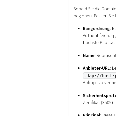
Sobald Sie die Domain
beginnen. Passen Sie 
Rangordnung
: R
Authentifizierun
höchste Priorität
Name
: Repräsen
Anbieter-URL
: L
ldap://host:
Abfrage zu verme
Sicherheitsprot
Zertifikat (X509)
Principal
: Diese