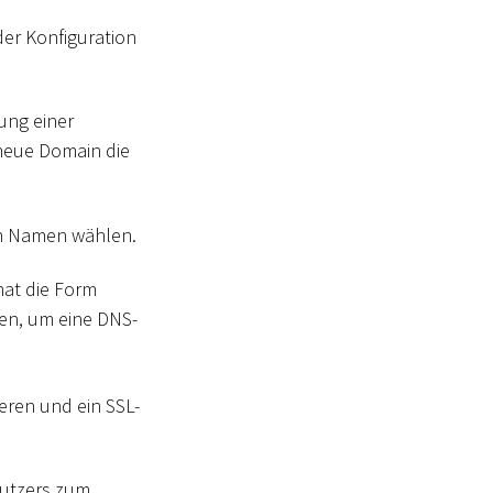
der Konfiguration
tung einer
 neue Domain die
en Namen wählen.
hat die Form
en, um eine DNS-
eren und ein SSL-
nutzers zum