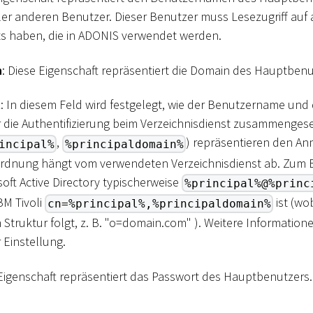
er anderen Benutzer. Dieser Benutzer muss Lesezugriff auf 
ts haben, die in ADONIS verwendet werden.
n
: Diese Eigenschaft repräsentiert die Domain des Hauptbenu
t
: In diesem Feld wird festgelegt, wie der Benutzername und
r die Authentifizierung beim Verzeichnisdienst zusammengese
,
) repräsentieren den A
incipal%
%principaldomain%
rdnung hängt vom verwendeten Verzeichnisdienst ab. Zum Be
oft Active Directory typischerweise
%principal%@%princ
BM Tivoli
ist (wo
cn=%principal%,%principaldomain%
Struktur folgt, z. B. "o=domain.com" ). Weitere Informatione
r Einstellung.
 Eigenschaft repräsentiert das Passwort des Hauptbenutzers.