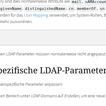
ory sind dies normalerweise Attribute wie
,
mail
sAMAccou
,
,
,
,
givenName
distinguishedName
cn
memberOf
sn
werden für das
User Mapping
verwendet, um System-Rollen, 
 mehr zuzuordnen.
nen LDAP-Parameter müssen normalerweise nicht angepasst
ezifische LDAP-Paramete
ainspezifische Parameter anpassen:
nken Bereich unter
LDAP-Domains
auf
Erstellen
, um eine neu