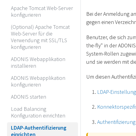
Apache Tomcat Web-Server
Bei der Anmeldung an
konfigurieren
gegen einen Verzeichni
(Optional) Apache Tomcat
Web-Server für die
Benutzer, die sich z
Verwendung mit SSL/TLS
the-fly" in der ADON
konfigurieren
System-Rollen zugewie
ADONIS Webapplikation
und sie werden mit die
installieren
Um diesen Authentifiz
ADONIS Webapplikation
konfigurieren
LDAP-Einstellung
ADONIS starten
Konnektorspezifi
Load Balancing
Konfiguration einrichten
Authentifizierun
LDAP-Authentifizierung
einrichten