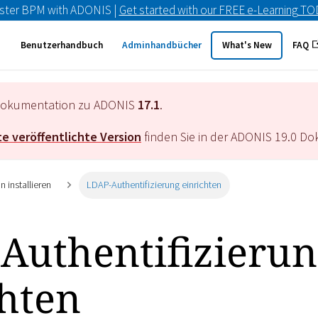
ster BPM with ADONIS |
Get started with our FREE e-Learning T
Benutzerhandbuch
Adminhandbücher
What's New
FAQ
e Dokumentation zu ADONIS
17.1
.
e veröffentlichte Version
finden Sie in der ADONIS
19.0
Dok
 installieren
LDAP-Authentifizierung einrichten
Authentifizierun
chten