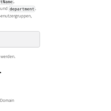
,
ntName
und
.
department
Benutzergruppen,
 werden.
r
e Domain