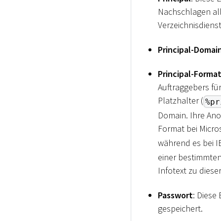
Nachschlagen all
Verzeichnisdiens
Principal-Domai
Principal-Forma
Auftraggebers fü
Platzhalter (
%pr
Domain. Ihre Ano
Format bei Micros
während es bei I
einer bestimmten 
Infotext zu diese
Passwort
: Diese
gespeichert.