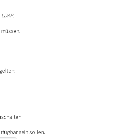
LDAP
.
n müssen.
gelten:
uschalten.
erfügbar sein sollen.