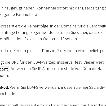
 hinzugefügt haben, können Sie sofort mit der Bearbeitung 
folgende Parameter an:
epräsentiert die Reihenfolge, in der Domains für die Verarbei
gsanfrage herangezogen werden. Stellen Sie sicher, dass die
 erhält, indem Sie diesen Wert auf "1" setzen.
tiert die Kennung dieser Domain. Sie können einen beliebig
egt die URL für den LDAP-Verzeichnisserver fest. Dieser Wert 
. Verwenden Sie IP-Adressen anstelle von Domain-Nam
port
iden.
okoll
: Wenn Sie LDAPS verwenden, müssen Sie hier SSL aktivi
 hochladen.
 Eigenschaft repräsentiert den Benutzernamen des Hauptbe