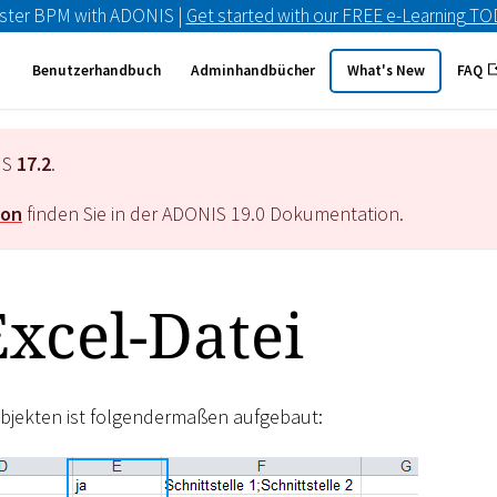
ster BPM with ADONIS |
Get started with our FREE e-Learning T
Benutzerhandbuch
Adminhandbücher
What's New
FAQ
IS
17.2
.
ion
finden Sie in der ADONIS
19.0
Dokumentation.
xcel-Datei
Objekten ist folgendermaßen aufgebaut: