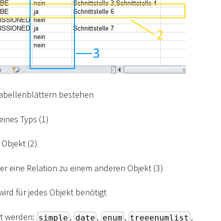
 Tabellenblättern bestehen
eines Typs (1)
 Objekt (2)
der eine Relation zu einem anderen Objekt (3)
ird für jedes Objekt benötigt
rt werden:
,
,
,
,
simple
date
enum
treeenumlist