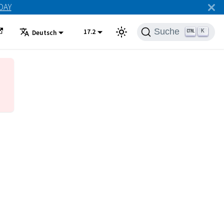
ODAY
Suche
17.2
K
Deutsch