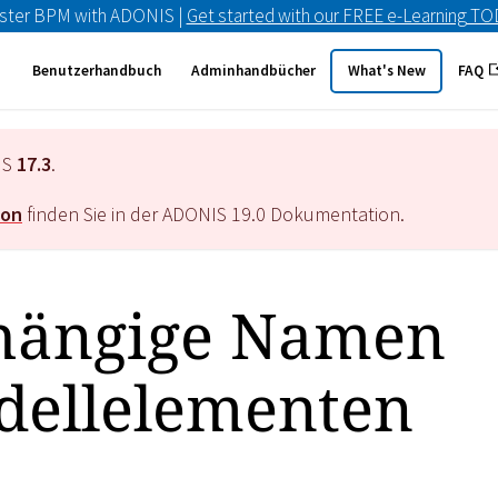
ster BPM with ADONIS |
Get started with our FREE e-Learning T
Benutzerhandbuch
Adminhandbücher
What's New
FAQ
IS
17.3
.
ion
finden Sie in der ADONIS
19.0
Dokumentation.
hängige Namen
ellelementen