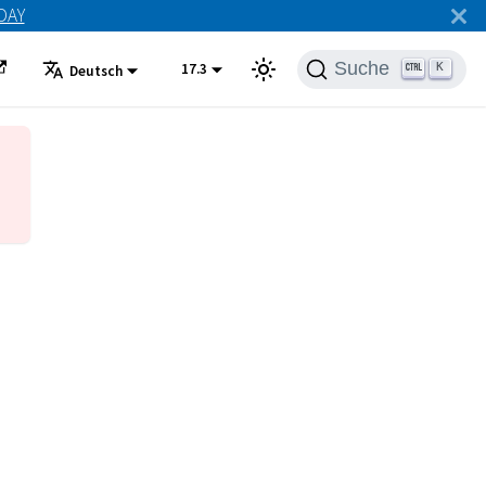
ODAY
Suche
17.3
K
Deutsch