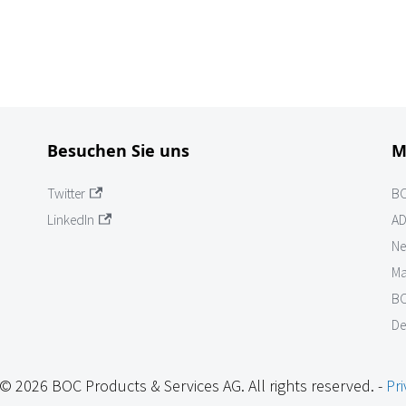
Besuchen Sie uns
M
Twitter
B
LinkedIn
AD
Ne
Ma
BO
De
© 2026 BOC Products & Services AG. All rights reserved. -
Pri