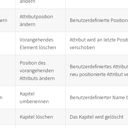
ändern
Attributposition
dern
Benutzerdefinierte Position
ändern
Vorangehendes
Attribut wird an letzte Posi
Element löschen
verschoben
Position des
Benutzerdefiniertes Attribut
vorangehenden
neu positionierte Attribut 
Attributs ändern
Kapitel
n
Benutzerdefinierter Name b
umbenennen
Kapitel löschen
Das Kapitel wird gelöscht