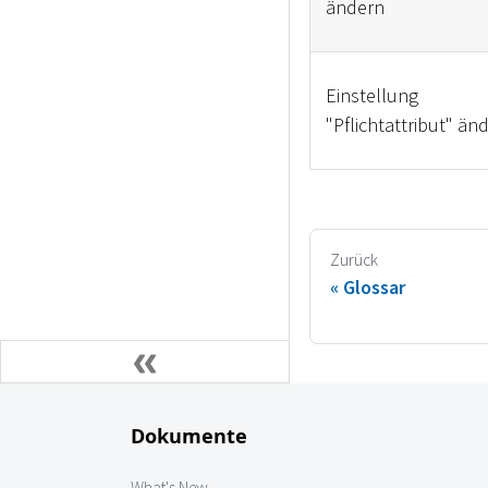
ändern
Einstellung
"Pflichtattribut" än
Zurück
Glossar
Dokumente
What's New