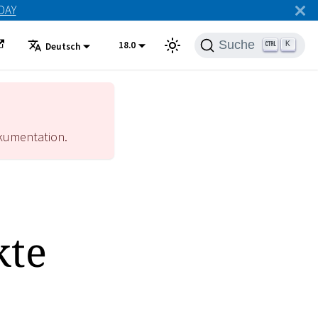
ODAY
Suche
18.0
K
Deutsch
umentation.
kte