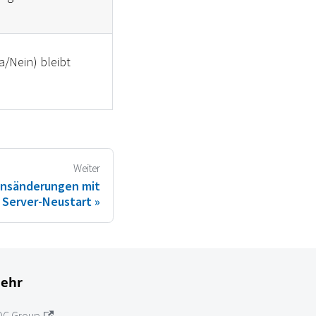
a/Nein) bleibt
Weiter
onsänderungen mit
 Server-Neustart
ehr
OC Group