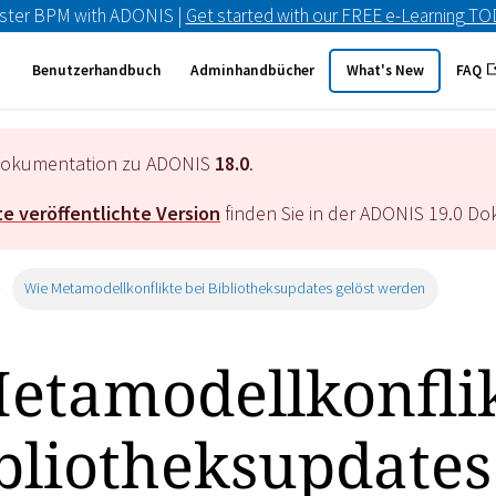
ster BPM with ADONIS |
Get started with our FREE e-Learning T
Benutzerhandbuch
Adminhandbücher
What's New
FAQ
e Dokumentation zu ADONIS
18.0
.
e veröffentlichte Version
finden Sie in der ADONIS
19.0
Dok
Wie Metamodellkonflikte bei Bibliotheksupdates gelöst werden
etamodellkonfli
ibliotheksupdates