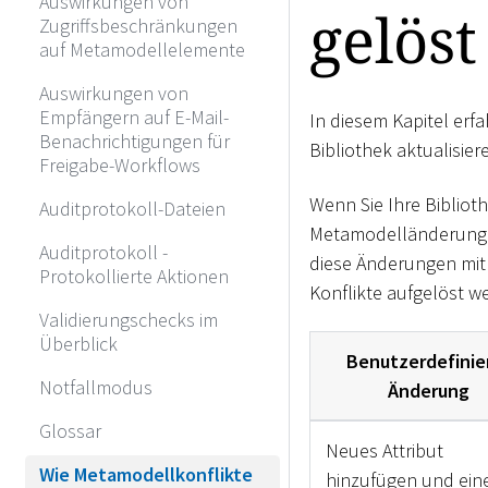
Auswirkungen von
gelös
Zugriffsbeschränkungen
auf Metamodellelemente
Auswirkungen von
Empfängern auf E-Mail-
In diesem Kapitel erf
Benachrichtigungen für
Bibliothek aktualisier
Freigabe-Workflows
Wenn Sie Ihre Biblioth
Auditprotokoll-Dateien
Metamodelländerungen
Auditprotokoll -
diese Änderungen mit 
Protokollierte Aktionen
Konflikte aufgelöst w
Validierungschecks im
Überblick
Benutzerdefinie
Notfallmodus
Änderung
Glossar
Neues Attribut
Wie Metamodellkonflikte
hinzufügen und ei