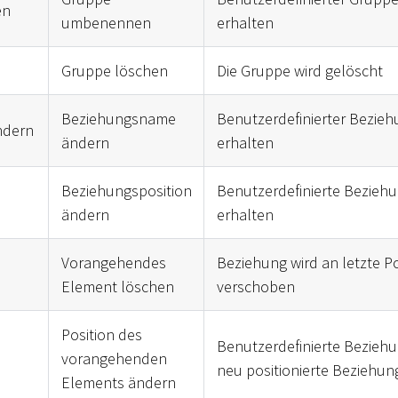
en
umbenennen
erhalten
Gruppe löschen
Die Gruppe wird gelöscht
Beziehungsname
Benutzerdefinierter Bezie
ndern
ändern
erhalten
Beziehungsposition
Benutzerdefinierte Beziehu
ändern
erhalten
Vorangehendes
Beziehung wird an letzte Po
Element löschen
verschoben
Position des
Benutzerdefinierte Beziehun
vorangehenden
neu positionierte Beziehu
Elements ändern