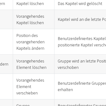
ern
Kapitel löschen
Das Kapitel wird gelöscht
Vorangehendes
Kapitel wird an die letzte 
Kapitel löschen
Position des
Benutzerdefiniertes Kapitel
vorangehenden
positionierte Kapitel versc
Kapitels ändern
Vorangehendes
Gruppe wird an letzte Posit
ndern
Element löschen
verschoben
Vorangehendes
Benutzerdefinierte Gruppen
Element
erhalten
verschieben
Gruppe
Benutzerdefinierter Grupp