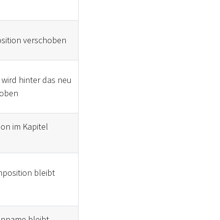
Position verschoben
 wird hinter das neu
hoben
ion im Kapitel
position bleibt
enname bleibt