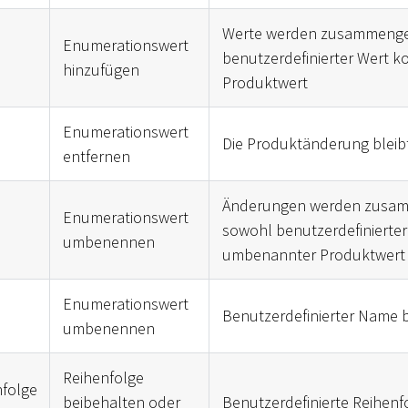
Werte werden zusammenge
Enumerationswert
benutzerdefinierter Wert 
hinzufügen
Produktwert
Enumerationswert
Die Produktänderung bleib
entfernen
Änderungen werden zusam
Enumerationswert
sowohl benutzerdefinierter
umbenennen
umbenannter Produktwert 
Enumerationswert
Benutzerdefinierter Name b
umbenennen
Reihenfolge
folge
beibehalten oder
Benutzerdefinierte Reihenfo