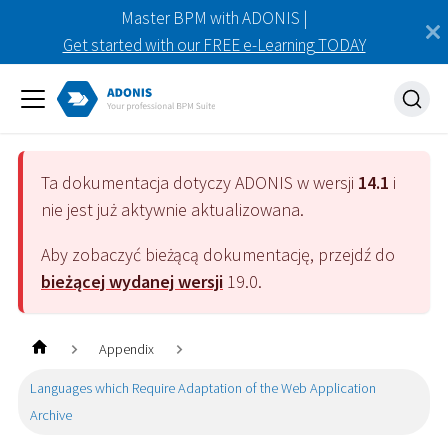
Master BPM with ADONIS |
Get started with our FREE e-Learning TODAY
Ta dokumentacja dotyczy
ADONIS
w wersji
14.1
i
nie jest już aktywnie aktualizowana.
Aby zobaczyć bieżącą dokumentację, przejdź do
bieżącej wydanej wersji
19.0
.
Appendix
Languages which Require Adaptation of the Web Application
Archive