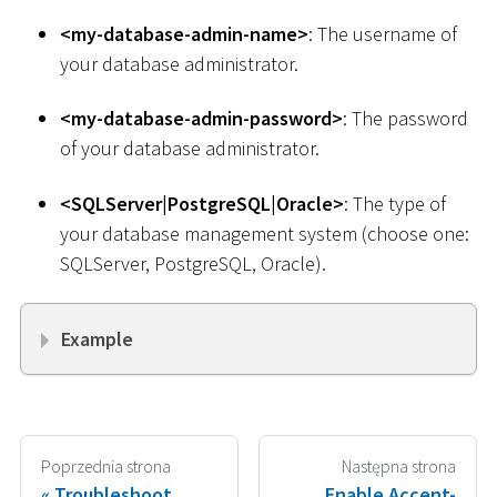
<
my-database-admin-name
>
: The username of
your database administrator.
<
my-database-admin-password
>
: The password
of your database administrator.
<
SQLServer
|
PostgreSQL
|
Oracle
>
: The type of
your database management system (choose one:
SQLServer, PostgreSQL, Oracle).
Example
Poprzednia strona
Następna strona
Troubleshoot
Enable Accent-