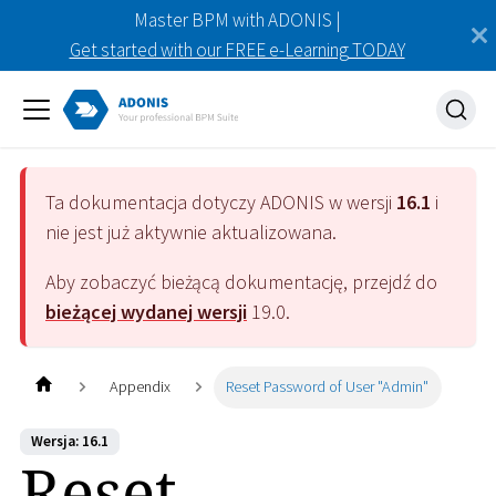
Master BPM with ADONIS |
Get started with our FREE e-Learning TODAY
Ta dokumentacja dotyczy
ADONIS
w wersji
16.1
i
nie jest już aktywnie aktualizowana.
Aby zobaczyć bieżącą dokumentację, przejdź do
bieżącej wydanej wersji
19.0
.
Appendix
Reset Password of User "Admin"
Wersja: 16.1
Reset