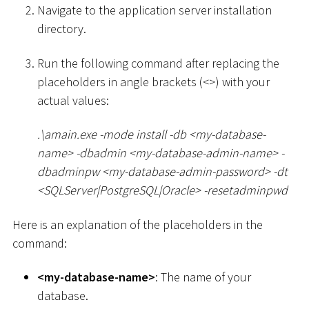
Navigate to the application server installation
directory.
Run the following command after replacing the
placeholders in angle brackets (
<
>
) with your
actual values:
.
\
amain.exe -mode install -db
<
my-database-
name
>
-dbadmin
<
my-database-admin-name
>
-
dbadminpw
<
my-database-admin-password
>
-dt
<
SQLServer
|
PostgreSQL
|
Oracle
>
-resetadminpwd
Here is an explanation of the placeholders in the
command:
<
my-database-name
>
: The name of your
database.