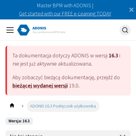
Master BPM with ADONIS |
Get started with our FREE e-Learning TODAY
Ta dokumentacja dotyczy
ADONIS
w wersji
16.3
i
nie jest już aktywnie aktualizowana.
Aby zobaczyć bieżącą dokumentację, przejdź do
bieżącej wydanej wersji
19.0
.
ADONIS 16.3 Podręcznik użytkownika
Wersja: 16.3