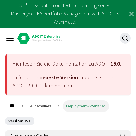
Don't miss out on our FREE e-Learning series |
Master your EA Portfolio Management with ADOIT &
ArchiMate!
Hier lesen Sie die Dokumentation zu ADOIT
15.0
.
Hilfe für die
neueste Version
finden Sie in der
ADOIT
20.0
Dokumentation.
Allgemeines
Deployment-Szenarien
Version: 15.0