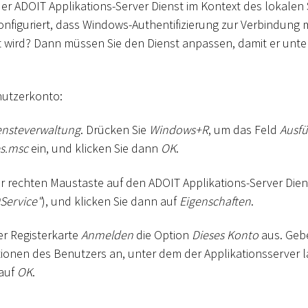
er ADOIT Applikations-Server Dienst im Kontext des lokale
nfiguriert, dass Windows-Authentifizierung zur Verbindung m
wird? Dann müssen Sie den Dienst anpassen, damit er unt
nutzerkonto:
ensteverwaltung
. Drücken Sie
Windows+R
, um das Feld
Ausf
es.msc
ein, und klicken Sie dann
OK
.
der rechten Maustaste auf den ADOIT Applikations-Server Dien
Service"
), und klicken Sie dann auf
Eigenschaften
.
er Registerkarte
Anmelden
die Option
Dieses Konto
aus. Gebe
onen des Benutzers an, unter dem der Applikationsserver l
 auf
OK
.