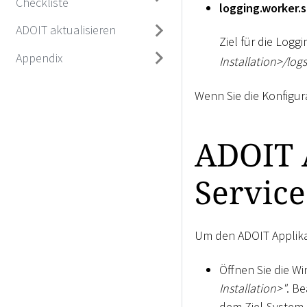
Checkliste
logging.worker.
ADOIT aktualisieren
Ziel für die Logg
Appendix
Installation
>
/logs
Wenn Sie die Konfigur
ADOIT A
Service
Um den ADOIT Applikat
Öffnen Sie die W
Installation
>
"
. B
dem Ziel-System 