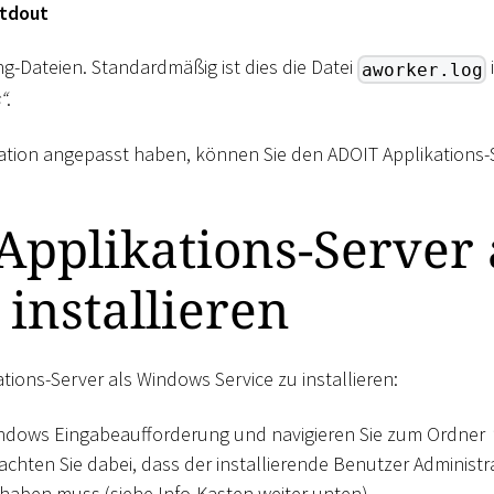
stdout
ing-Dateien. Standardmäßig ist dies die Datei
aworker.log
“
.
ation angepasst haben, können Sie den ADOIT Applikations-Se
pplikations-Server 
 installieren
ions-Server als Windows Service zu installieren:
indows Eingabeaufforderung und navigieren Sie zum Ordner
eachten Sie dabei, dass der installierende Benutzer Administ
haben muss (siehe Info-Kasten weiter unten).