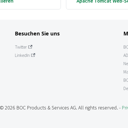
llieren
Apache Tomcat Web-Ser
Besuchen Sie uns
M
Twitter
B
LinkedIn
AD
Ne
Ma
BO
De
© 2026 BOC Products & Services AG. All rights reserved. -
Pri