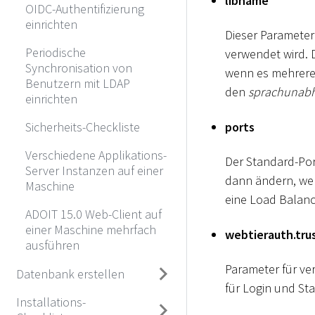
libname
OIDC-Authentifizierung
einrichten
Dieser Parameter
Periodische
verwendet wird. D
Synchronisation von
wenn es mehrere 
Benutzern mit LDAP
den
sprachunab
einrichten
ports
Sicherheits-Checkliste
Verschiedene Applikations-
Der Standard-Por
Server Instanzen auf einer
dann ändern, wen
Maschine
eine Load Balanc
ADOIT 15.0 Web-Client auf
einer Maschine mehrfach
webtierauth.tru
ausführen
Parameter für ve
Datenbank erstellen
für Login und Sta
Installations-