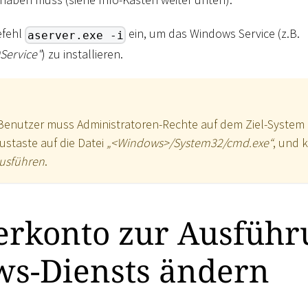
efehl
ein, um das Windows Service (z.B.
aserver.exe -i
Service"
) zu installieren.
 Benutzer muss Administratoren-Rechte auf dem Ziel-System 
ustaste auf die Datei
„
<
Windows
>
/System32/cmd.exe“
, und 
ausführen
.
erkonto zur Ausführ
s-Diensts ändern