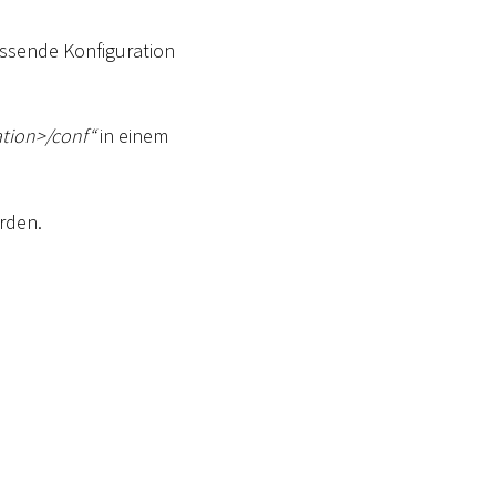
assende Konfiguration
ation
>
/conf“
in einem
rden.