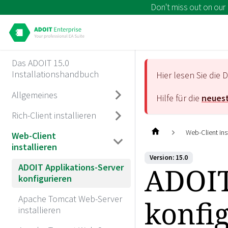
Don't miss out on our
Das ADOIT 15.0
Installationshandbuch
Hier lesen Sie di
Allgemeines
Hilfe für die
neuest
Rich-Client installieren
Web-Client ins
Web-Client
installieren
Version: 15.0
ADOIT
ADOIT Applikations-Server
konfigurieren
Apache Tomcat Web-Server
konfi
installieren