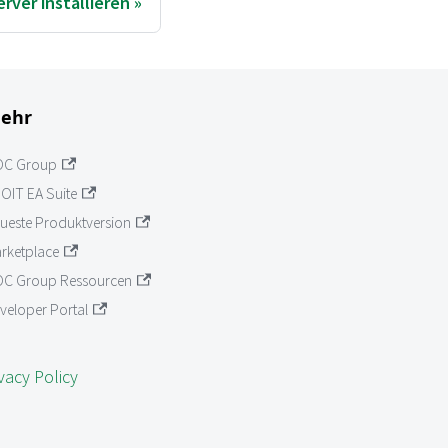
ver installieren
ehr
OC Group
OIT EA Suite
ueste Produktversion
rketplace
C Group Ressourcen
veloper Portal
vacy Policy