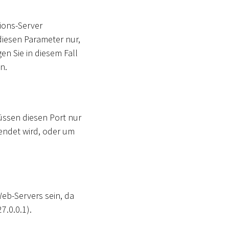
ions-Server
diesen Parameter nur,
n Sie in diesem Fall
n.
üssen diesen Port nur
endet wird, oder um
Web-Servers sein, da
7.0.0.1).