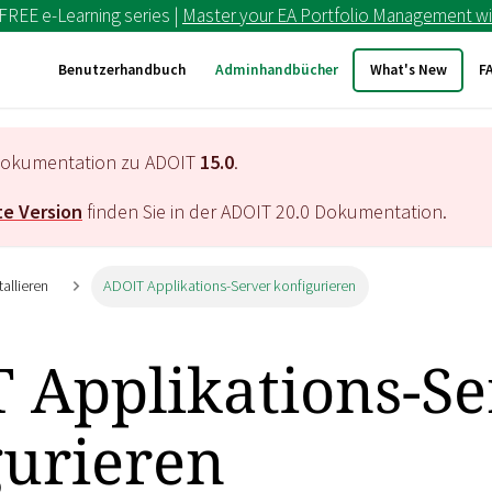
 FREE e-Learning series |
Master your EA Portfolio Management wi
Benutzerhandbuch
Adminhandbücher
What's New
F
e Dokumentation zu ADOIT
15.0
.
e Version
finden Sie in der ADOIT
20.0
Dokumentation.
tallieren
ADOIT Applikations-Server konfigurieren
 Applikations-Se
gurieren