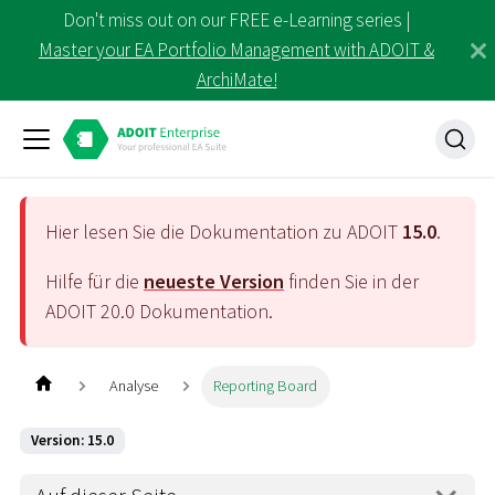
Don't miss out on our FREE e-Learning series |
Master your EA Portfolio Management with ADOIT &
ArchiMate!
Hier lesen Sie die Dokumentation zu ADOIT
15.0
.
Hilfe für die
neueste Version
finden Sie in der
ADOIT
20.0
Dokumentation.
Analyse
Reporting Board
Version: 15.0