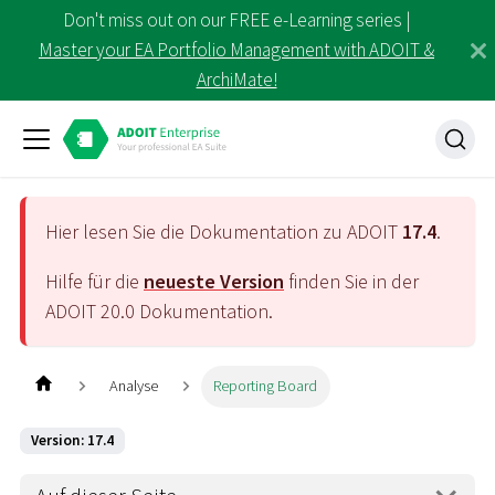
Don't miss out on our FREE e-Learning series |
Master your EA Portfolio Management with ADOIT &
ArchiMate!
Hier lesen Sie die Dokumentation zu ADOIT
17.4
.
Hilfe für die
neueste Version
finden Sie in der
ADOIT
20.0
Dokumentation.
Analyse
Reporting Board
Version: 17.4