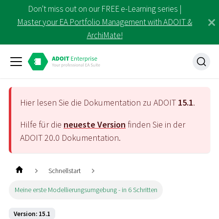
Don't miss out on our FREE e-Learning series |
Master your EA Portfolio Management with ADOIT &
ArchiMate!
Hier lesen Sie die Dokumentation zu ADOIT
15.1
.
Hilfe für die
neueste Version
finden Sie in der
ADOIT
20.0
Dokumentation.
Schnellstart
Meine erste Modellierungsumgebung - in 6 Schritten
Version: 15.1