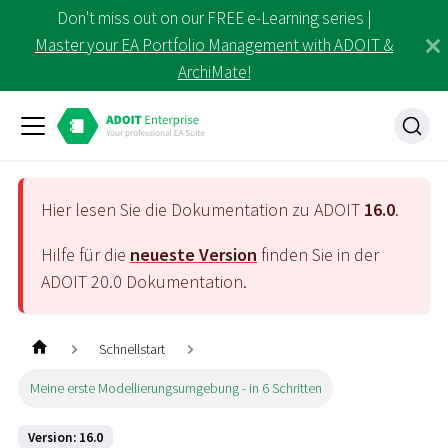
Don't miss out on our FREE e-Learning series |
Master your EA Portfolio Management with ADOIT &
ArchiMate!
Hier lesen Sie die Dokumentation zu ADOIT
16.0
.
Hilfe für die
neueste Version
finden Sie in der
ADOIT
20.0
Dokumentation.
Schnellstart
Meine erste Modellierungsumgebung - in 6 Schritten
Version: 16.0