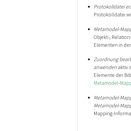
Protokolldatei e
Protokolldatei wi
Metamodel-Map
Objekt-, Relatio
Elementen in der
Zuordnung bearbe
anwenden
aktiv 
Elemente der Bibl
Metamodel-Mapp
Metamodel-Mappi
Metamodel-Map
Mapping-Informat