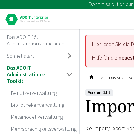
Don't miss out on our
Das ADOIT 15.1
Administrationshandbuch
Hier lesen Sie di
Schnellstart
Hilfe für die
neuest
Das ADOIT
Administrations-
Das ADOIT Adm
Toolkit
Benutzerverwaltung
Version: 15.1
Impor
Bibliothekenverwaltung
Metamodellverwaltung
Die Import/Export-Ko
Mehrsprachigkeitsverwaltung