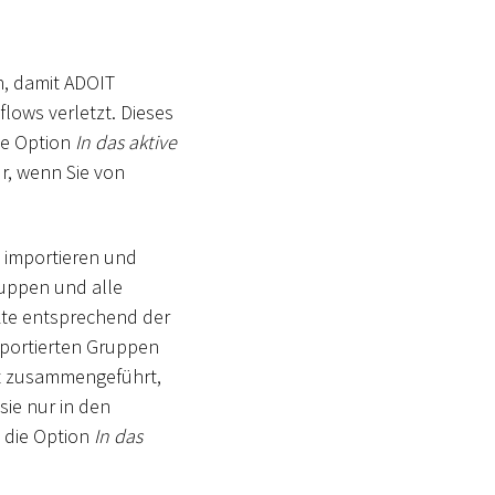
, damit ADOIT
flows verletzt. Dieses
die Option
In das aktive
r, wenn Sie von
 importieren und
ruppen und alle
te entsprechend der
importierten Gruppen
rt zusammengeführt,
sie nur in den
n die Option
In das