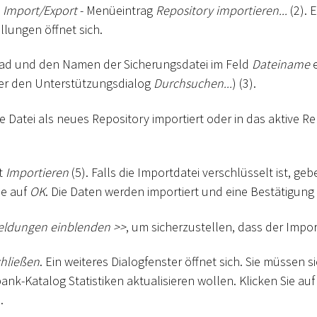
ü
Import/Export
- Menüeintrag
Repository importieren...
(2). 
llungen öffnet sich.
fad und den Namen der Sicherungsdatei im Feld
Dateiname
e
er den Unterstützungsdialog
Durchsuchen...
) (3).
e Datei als neues Repository importiert oder in das aktive R
it
Importieren
(5). Falls die Importdatei verschlüsselt ist, ge
ie auf
OK
. Die Daten werden importiert und eine Bestätigung 
eldungen einblenden
>
>
, um sicherzustellen, dass der Impor
hließen
. Ein weiteres Dialogfenster öffnet sich. Sie müssen s
ank-Katalog Statistiken aktualisieren wollen. Klicken Sie au
.