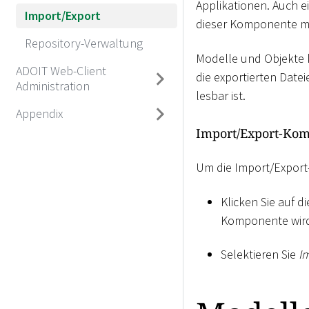
Applikationen. Auch e
Import/Export
dieser Komponente m
Repository-Verwaltung
Modelle und Objekte 
ADOIT Web-Client
die exportierten Dat
Administration
lesbar ist.
Appendix
Import/Export-Kom
Um die Import/Expor
Klicken Sie auf d
Komponente wird
Selektieren Sie
I