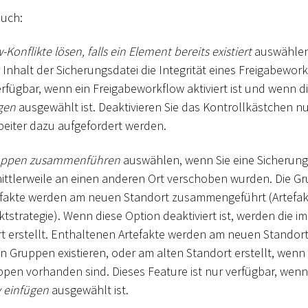
auch:
Konflikte lösen, falls ein Element bereits existiert
auswählen
 Inhalt der Sicherungsdatei die Integrität eines Freigabework
erfügbar, wenn ein Freigabeworkflow aktiviert ist und wenn 
gen
ausgewählt ist. Deaktivieren Sie das Kontrollkästchen nu
eiter dazu aufgefordert werden.
uppen zusammenführen
auswählen, wenn Sie eine Sicherung
ittlerweile an einen anderen Ort verschoben wurden. Die G
efakte werden am neuen Standort zusammengeführt (Artefak
tstrategie). Wenn diese Option deaktiviert ist, werden die 
t erstellt. Enthaltenen Artefakte werden am neuen Stando
n Gruppen existieren, oder am alten Standort erstellt, wenn 
ppen vorhanden sind. Dieses Feature ist nur verfügbar, wen
y einfügen
ausgewählt ist.