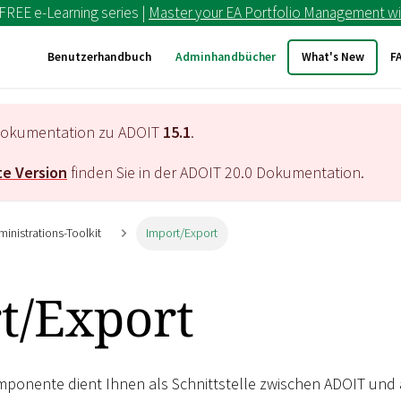
 FREE e-Learning series |
Master your EA Portfolio Management wi
Benutzerhandbuch
Adminhandbücher
What's New
F
e Dokumentation zu ADOIT
15.1
.
e Version
finden Sie in der ADOIT
20.0
Dokumentation.
inistrations-Toolkit
Import/Export
t/Export
mponente dient Ihnen als Schnittstelle zwischen ADOIT und