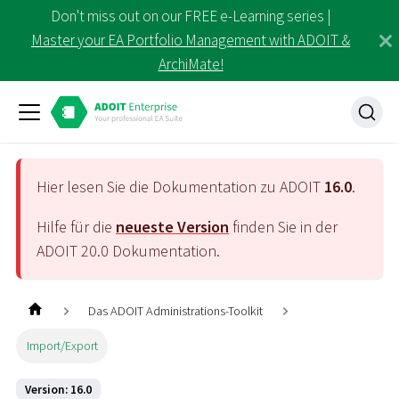
Don't miss out on our FREE e-Learning series |
Master your EA Portfolio Management with ADOIT &
ArchiMate!
Hier lesen Sie die Dokumentation zu ADOIT
16.0
.
Hilfe für die
neueste Version
finden Sie in der
ADOIT
20.0
Dokumentation.
Das ADOIT Administrations-Toolkit
Import/Export
Version: 16.0