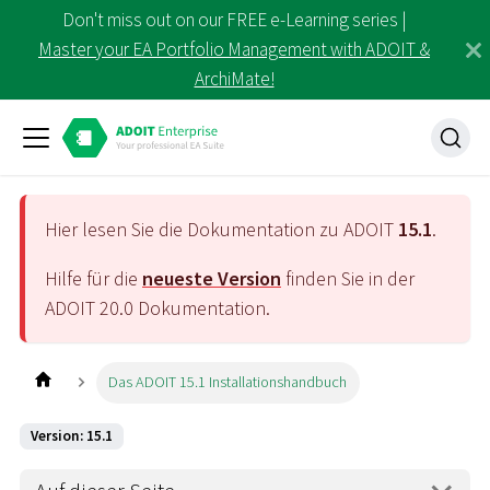
Don't miss out on our FREE e-Learning series |
Master your EA Portfolio Management with ADOIT &
ArchiMate!
Hier lesen Sie die Dokumentation zu ADOIT
15.1
.
Hilfe für die
neueste Version
finden Sie in der
ADOIT
20.0
Dokumentation.
Das ADOIT 15.1 Installationshandbuch
Version: 15.1