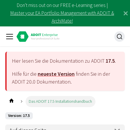
Don't miss out on our FREE e-Learning series |
Master your EA Portfolio Management with ADOIT &
ArchiMate!
Hier lesen Sie die Dokumentation zu ADOIT
17.5
.
Hilfe für die
neueste Version
finden Sie in der
ADOIT
20.0
Dokumentation.
Das ADOIT 17.5 Installationshandbuch
Version: 17.5