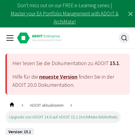
Don't miss out on our FREE e-Learning series |
Master your EA Portfolio Management with ADOIT &
ArchiMate!
Hier lesen Sie die Dokumentation zu ADOIT
15.1
.
Hilfe für die
neueste Version
finden Sie in der
ADOIT
20.0
Dokumentation.
ADOIT aktualisieren
Upgrade von ADOIT 14.0 auf ADOIT 15.1 (ArchiMate-Bibliothek)
Version: 15.1