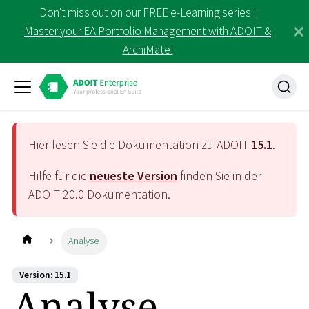
Don't miss out on our FREE e-Learning series |
Master your EA Portfolio Management with ADOIT &
ArchiMate!
Hier lesen Sie die Dokumentation zu ADOIT
15.1
.
Hilfe für die
neueste Version
finden Sie in der
ADOIT
20.0
Dokumentation.
Analyse
Version: 15.1
Analyse