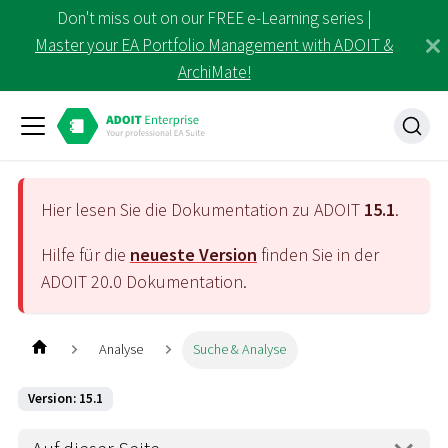
Don't miss out on our FREE e-Learning series |
Master your EA Portfolio Management with ADOIT &
ArchiMate!
Hier lesen Sie die Dokumentation zu ADOIT
15.1
.
Hilfe für die
neueste Version
finden Sie in der
ADOIT
20.0
Dokumentation.
Analyse
Suche & Analyse
Version: 15.1