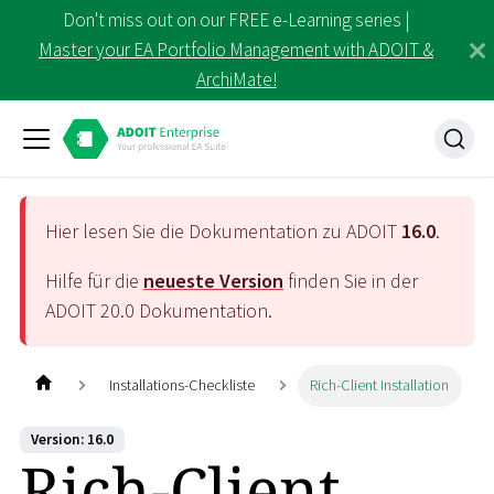
Don't miss out on our FREE e-Learning series |
Master your EA Portfolio Management with ADOIT &
ArchiMate!
Hier lesen Sie die Dokumentation zu ADOIT
16.0
.
Hilfe für die
neueste Version
finden Sie in der
ADOIT
20.0
Dokumentation.
Installations-Checkliste
Rich-Client Installation
Version: 16.0
Rich-Client