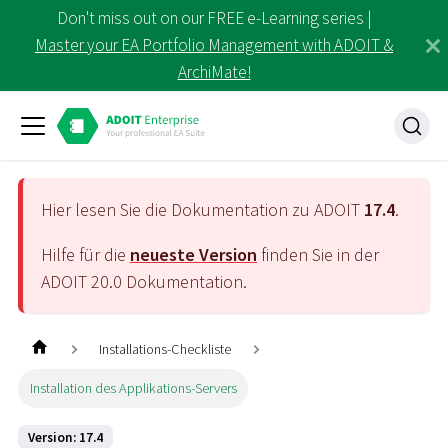
Don't miss out on our FREE e-Learning series |
Master your EA Portfolio Management with ADOIT &
ArchiMate!
Hier lesen Sie die Dokumentation zu ADOIT
17.4
.
Hilfe für die
neueste Version
finden Sie in der
ADOIT
20.0
Dokumentation.
Installations-Checkliste
Installation des Applikations-Servers
Version: 17.4