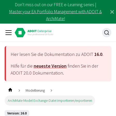
Don't miss out on our FREE e-Learning series |
Master your EA Portfolio Management with ADOIT &
ArchiMate!
Hier lesen Sie die Dokumentation zu ADOIT
16.0
.
Hilfe für die
neueste Version
finden Sie in der
ADOIT
20.0
Dokumentation.
Modellierung
ArchiMate Model Exchange-Datei importieren/exportieren
Version: 16.0