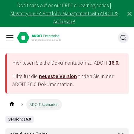
Don't miss out on our FREE e-Learning series |
Master your EA Portfolio Management with ADOIT &
ArchiMate!
Hier lesen Sie die Dokumentation zu ADOIT
16.0
.
Hilfe für die
neueste Version
finden Sie in der
ADOIT
20.0
Dokumentation.
ADOIT Szenarien
Version: 16.0