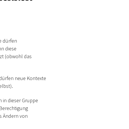
e dürfen
nn diese
tzt (obwohl das
 dürfen neue Kontexte
lbst).
n in dieser Gruppe
 Berechtigung
as Ändern von