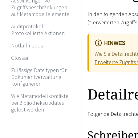
Auswirkungen von
Zugriffsbeschränkungen
auf Metamodellelemente
In den folgenden Absc
(= erweiterten Zugriffs
Auditprotokoll -
Protokollierte Aktionen
HINWEIS
Notfallmodus
Wie Sie Detailrech
Glossar
Erweiterte Zugriffs
Zulässige Dateitypen für
Dokumentverwaltung
konfigurieren
Detailr
Wie Metamodellkonflikte
bei Bibliotheksupdates
gelöst werden
Folgende Detailrecht
Schreibe