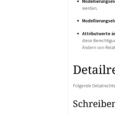
Modellierungse
werden.
Modellierungse
Attributwerte ä
diese Berechtigu
Ändern von Relati
Detailr
Folgende Detailrecht
Schreibe