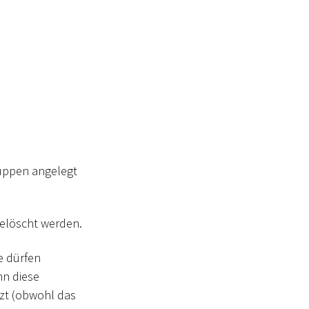
uppen angelegt
elöscht werden.
e dürfen
nn diese
tzt (obwohl das