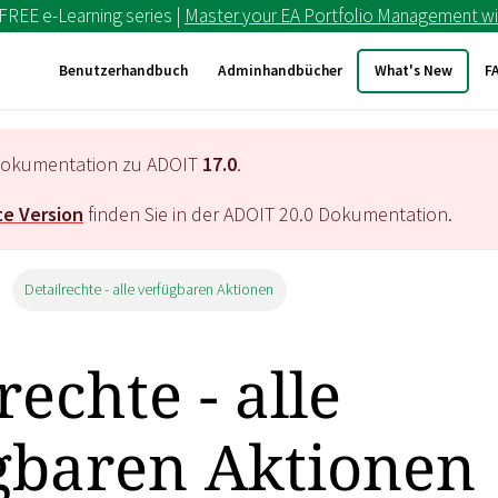
 FREE e-Learning series |
Master your EA Portfolio Management wi
Benutzerhandbuch
Adminhandbücher
What's New
F
e Dokumentation zu ADOIT
17.0
.
e Version
finden Sie in der ADOIT
20.0
Dokumentation.
Detailrechte - alle verfügbaren Aktionen
rechte - alle
gbaren Aktionen