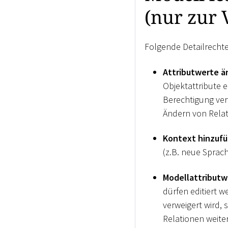
(nur zur 
Folgende Detailrecht
Attributwerte ä
Objektattribute 
Berechtigung ver
Ändern von Relati
Kontext hinzufü
(z.B. neue Sprac
Modellattributw
dürfen editiert 
verweigert wird,
Relationen weiter