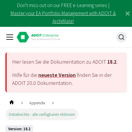
Don't miss out on our FREE e-Learning series |
Master your EA Portfolio Management with ADOIT &
ArchiMate!
Hier lesen Sie die Dokumentation zu ADOIT
18.2
.
Hilfe für die
neueste Version
finden Sie in der
ADOIT
20.0
Dokumentation.
Appendix
Detailrechte - alle verfügbaren Aktionen
Version: 18.2