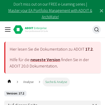
Don't miss out on our FREE e-Learning series |
Master your EA Portfolio Management with ADOIT &
ArchiMate!
Hier lesen Sie die Dokumentation zu ADOIT
17.2
.
Hilfe für die
neueste Version
finden Sie in der
ADOIT
20.0
Dokumentation.
Analyse
Suche & Analyse
Version: 17.2