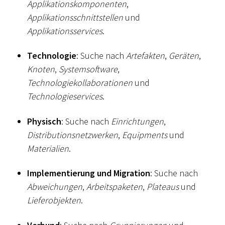
Applikationskomponenten
,
Applikationsschnittstellen
und
Applikationsservices
.
Technologie
: Suche nach
Artefakten
,
Geräten
,
Knoten
,
Systemsoftware
,
Technologiekollaborationen
und
Technologieservices
.
Physisch
: Suche nach
Einrichtungen
,
Distributionsnetzwerken
,
Equipments
und
Materialien
.
Implementierung und Migration
: Suche nach
Abweichungen
,
Arbeitspaketen
,
Plateaus
und
Lieferobjekten
.