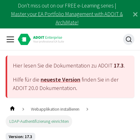
Don't miss out on our FREE e-Learning series |
Master your EA Portfolio Management with ADOIT &
ArchiMate!
Hier lesen Sie die Dokumentation zu ADOIT
17.3
.
Hilfe für die
neueste Version
finden Sie in der
ADOIT
20.0
Dokumentation.
Webapplikation installieren
LDAP-Authentifizierung einrichten
Version: 17.3