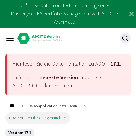
Don't miss out on our FREE e-Learning series |
Master your EA Portfolio Management with ADOIT &
ArchiMate!
Hier lesen Sie die Dokumentation zu ADOIT
17.1
.
Hilfe für die
neueste Version
finden Sie in der
ADOIT
20.0
Dokumentation.
Webapplikation installieren
LDAP-Authentifizierung einrichten
Version: 17.1